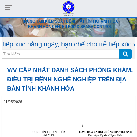
TRUNG TÂM KIỂM SOÁT BỆNH TẬT TỈNH KHÁNH HÒA
KHÁNH HÒA CENTER FOR DISEASE CONTROL
hằng ngày, hạn chế cho trẻ tiếp xúc với người
V/V CẬP NHẬT DANH SÁCH PHÒNG KHÁM,
ĐIỀU TRỊ BỆNH NGHỀ NGHIỆP TRÊN ĐỊA
BÀN TỈNH KHÁNH HÒA
11/05/2026