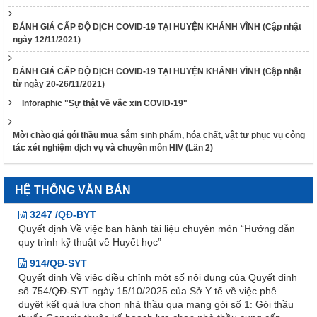
3639/QĐ-BYT
Quyết định Về việc ban hành tài liệu chuyên môn “Hướng dẫn
ĐÁNH GIÁ CẤP ĐỘ DỊCH COVID-19 TẠI HUYỆN KHÁNH VĨNH (Cập nhật
quy trình kỹ thuật về Huyết học” – Tập 1
ngày 12/11/2021)
3633/QĐ-BYT
Quyết định Về việc ban hành tài liệu chuyên môn “Hướng dẫn
ĐÁNH GIÁ CẤP ĐỘ DỊCH COVID-19 TẠI HUYỆN KHÁNH VĨNH (Cập nhật
quy trình kỹ thuật về tạo máu và lympho - Tập 2.1”
từ ngày 20-26/11/2021)
3632/QĐ-BYT
Inforaphic "Sự thật về vắc xin COVID-19"
Quyết định Về việc ban hành tài liệu chuyên môn “Hướng dẫn
quy trình kỹ thuật về tạo máu và lympho - Tập 1.1”
Mời chào giá gói thầu mua sắm sinh phẩm, hóa chất, vật tư phục vụ công
3634/QĐ-BYT
tác xét nghiệm dịch vụ và chuyên môn HIV (Lần 2)
Quyết định Về việc ban hành tài liệu chuyên môn “Hướng dẫn
quy trình kỹ thuật về Răng Hàm Mặt – Tập 1”
HỆ THỐNG VĂN BẢN
3247 /QĐ-BYT
Quyết định Về việc ban hành tài liệu chuyên môn “Hướng dẫn
quy trình kỹ thuật về Huyết học”
914/QĐ-SYT
Quyết định Về việc điều chỉnh một số nội dung của Quyết định
số 754/QĐ-SYT ngày 15/10/2025 của Sở Y tế về việc phê
duyệt kết quả lựa chọn nhà thầu qua mạng gói số 1: Gói thầu
thuốc Generic thuộc kế hoạch lựa chọn nhà thầu cung cấp
thuốc: Mua sắm tập trung thuốc cấp địa phương tỉnh Khánh