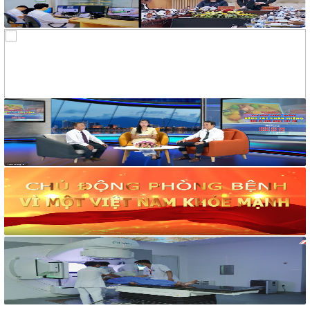
quy định chi tiết một số điều và biện pháp thi hành Luật Xử lý
vi phạm hành chính được sửa đổi, bổ sung theo Nghị định số
68/2025/NĐ-CP ngày 18 tháng 3 năm 2025 của Chính phủ và
Nghị định số 120/2021/NĐ-CP ngày 24 tháng 12 năm 2021
của Chính phủ quy định chế độ áp dụng biện pháp xử lý hành
chính giáo dục tại xã, phường, thị trấn
189/2025/NĐ-CP
Nghị định Quy định chi tiết Luật Xử lý vi phạm hành chính về
thẩm quyền xử phạt vi phạm hành chính
318/VPCQTT
V/v định hướng công tác tuyên truyền, đấu tranh phản bác về
nhân quyền tháng 01/2026
1265/HD-BCĐ
HƯỚNG DẪN QUẢN LÝ NGƯỜI MẮC COVID-19 TẠI NHÀ
38/TB-UBND
Kết luận của UBND tỉnh Nguyễn Tấn Tuân kiêm Trưởng Ban
Chỉ đạo phòng, chống dịch Covid-19 tỉnh Khánh Hòa tại cuộc
họp Ban Chỉ đạo phòng, chống dịch Covid-19 ngày
25/01/2022
48/TB-UBND