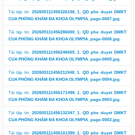
117/2025/QH15
Tải tập tin:
202605111456326156_1. QD phe duyet DMKT
Luật Bảo vệ bí mật nhà nước
CUA PHÒNG KHÁM ĐA KHOA OLYMPIA_page-0007.jpg
63/2026/NĐ-CP
Tải tập tin:
202605111456286000_1. QD phe duyet DMKT
Nghị định Quy định chi tiết một số điều và biện pháp thi hành
Luật bảo vệ bí mật nhà nước
CUA PHÒNG KHÁM ĐA KHOA OLYMPIA_page-0006.jpg
CÔNG BÁO/Số 1097 + 1098
Tải tập tin:
202605111456246605_1. QD phe duyet DMKT
LUẬT XỬ LÝ VI PHẠM HÀNH CHÍNH
CUA PHÒNG KHÁM ĐA KHOA OLYMPIA_page-0005.jpg
190/2025/NĐ-CP
Nghị định Sửa đổi, bổ sung một số điều của Nghị định số
Tải tập tin:
202605111456211948_1. QD phe duyet DMKT
118/2021/NĐ-CP ngày 23 tháng 12 năm 2021 của Chính phủ
CUA PHÒNG KHÁM ĐA KHOA OLYMPIA_page-0004.jpg
quy định chi tiết một số điều và biện pháp thi hành Luật Xử lý
vi phạm hành chính được sửa đổi, bổ sung theo Nghị định số
68/2025/NĐ-CP ngày 18 tháng 3 năm 2025 của Chính phủ và
Tải tập tin:
202605111456171498_1. QD phe duyet DMKT
Nghị định số 120/2021/NĐ-CP ngày 24 tháng 12 năm 2021
CUA PHÒNG KHÁM ĐA KHOA OLYMPIA_page-0003.jpg
của Chính phủ quy định chế độ áp dụng biện pháp xử lý hành
chính giáo dục tại xã, phường, thị trấn
Tải tập tin:
202605111456132347_1. QD phe duyet DMKT
189/2025/NĐ-CP
CUA PHÒNG KHÁM ĐA KHOA OLYMPIA_page-0002.jpg
Nghị định Quy định chi tiết Luật Xử lý vi phạm hành chính về
thẩm quyền xử phạt vi phạm hành chính
Tải tập tin:
202605111456101390_1. QD phe duyet DMKT