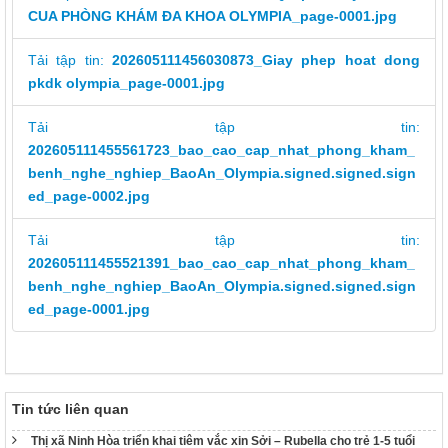
318/VPCQTT
CUA PHÒNG KHÁM ĐA KHOA OLYMPIA_page-0001.jpg
V/v định hướng công tác tuyên truyền, đấu tranh phản bác về
nhân quyền tháng 01/2026
Tải tập tin:
202605111456030873_Giay phep hoat dong
1265/HD-BCĐ
pkdk olympia_page-0001.jpg
HƯỚNG DẪN QUẢN LÝ NGƯỜI MẮC COVID-19 TẠI NHÀ
Tải tập tin:
38/TB-UBND
Kết luận của UBND tỉnh Nguyễn Tấn Tuân kiêm Trưởng Ban
202605111455561723_bao_cao_cap_nhat_phong_kham_
Chỉ đạo phòng, chống dịch Covid-19 tỉnh Khánh Hòa tại cuộc
benh_nghe_nghiep_BaoAn_Olympia.signed.signed.sign
họp Ban Chỉ đạo phòng, chống dịch Covid-19 ngày
ed_page-0002.jpg
25/01/2022
48/TB-UBND
Tải tập tin:
Kết luận của Phó Chủ tịch UBND tỉnh Đinh Văn Thiệu kiêm
202605111455521391_bao_cao_cap_nhat_phong_kham_
Phó Trưởng Ban chỉ đạo phòng, chống dịch Covid-19 tỉnh
benh_nghe_nghiep_BaoAn_Olympia.signed.signed.sign
Khánh Hòa tại cuộc họp Ban Chỉ đạo phòng, chống dịch
ed_page-0001.jpg
Covid-19 ngày 11/02/2022
38/TB-UBND
Kết luận của Chủ tịch UBND tỉnh Nguyễn Tấn Tuân kiêm
Trưởng Ban chỉ đạo phòng, chống dịch Covid-19 tỉnh Khánh
Hòa tại cuộc họp Ban chỉ đạo phòng, chống dịch Covid-19
Tin tức liên quan
ngày 25/01/2022
Thị xã Ninh Hòa triển khai tiêm vắc xin Sởi – Rubella cho trẻ 1-5 tuổi