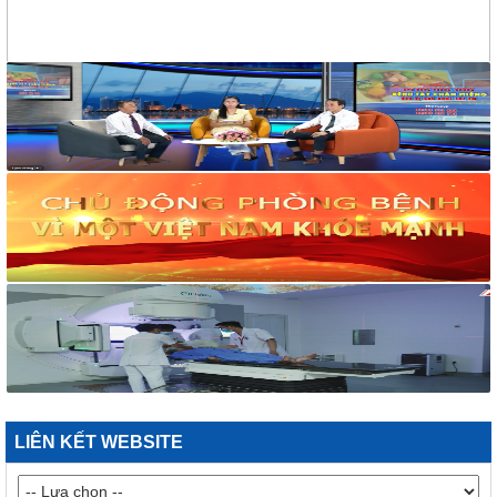
258/TM-VHXH
Thư mời Báo giá dịch vụ giải khát cho hoạt động truyền thông
và tập huấn phòng, chống tác hại của thuốc lá
2169/VHXH
V/v mời báo giá thuê âm thanh, ánh sáng, loa và micro tuyên
truyền hoạt động mít tinh Hưởng ứng Tuần lễ Quốc gia không
khói thuốc lá năm 2026
2182/VHXH
V/v mời báo giá dịch vụ In ấn tổ chức mít tinh Hưởng ứng
Tuần lễ Quốc gia không khói thuốc lá năm 2026
117/2025/QH15
Luật Bảo vệ bí mật nhà nước
63/2026/NĐ-CP
Nghị định Quy định chi tiết một số điều và biện pháp thi hành
Luật bảo vệ bí mật nhà nước
CÔNG BÁO/Số 1097 + 1098
LUẬT XỬ LÝ VI PHẠM HÀNH CHÍNH
LIÊN KẾT WEBSITE
190/2025/NĐ-CP
Nghị định Sửa đổi, bổ sung một số điều của Nghị định số