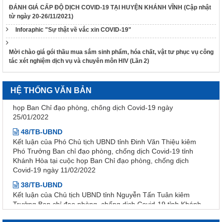
ĐÁNH GIÁ CẤP ĐỘ DỊCH COVID-19 TẠI HUYỆN KHÁNH VĨNH (Cập nhật
318/VPCQTT
từ ngày 20-26/11/2021)
V/v định hướng công tác tuyên truyền, đấu tranh phản bác về
nhân quyền tháng 01/2026
Inforaphic "Sự thật về vắc xin COVID-19"
1265/HD-BCĐ
Mời chào giá gói thầu mua sắm sinh phẩm, hóa chất, vật tư phục vụ công
HƯỚNG DẪN QUẢN LÝ NGƯỜI MẮC COVID-19 TẠI NHÀ
tác xét nghiệm dịch vụ và chuyên môn HIV (Lần 2)
38/TB-UBND
Kết luận của UBND tỉnh Nguyễn Tấn Tuân kiêm Trưởng Ban
Chỉ đạo phòng, chống dịch Covid-19 tỉnh Khánh Hòa tại cuộc
HỆ THỐNG VĂN BẢN
họp Ban Chỉ đạo phòng, chống dịch Covid-19 ngày
25/01/2022
48/TB-UBND
Kết luận của Phó Chủ tịch UBND tỉnh Đinh Văn Thiệu kiêm
Phó Trưởng Ban chỉ đạo phòng, chống dịch Covid-19 tỉnh
Khánh Hòa tại cuộc họp Ban Chỉ đạo phòng, chống dịch
Covid-19 ngày 11/02/2022
38/TB-UBND
Kết luận của Chủ tịch UBND tỉnh Nguyễn Tấn Tuân kiêm
Trưởng Ban chỉ đạo phòng, chống dịch Covid-19 tỉnh Khánh
Hòa tại cuộc họp Ban chỉ đạo phòng, chống dịch Covid-19
ngày 25/01/2022