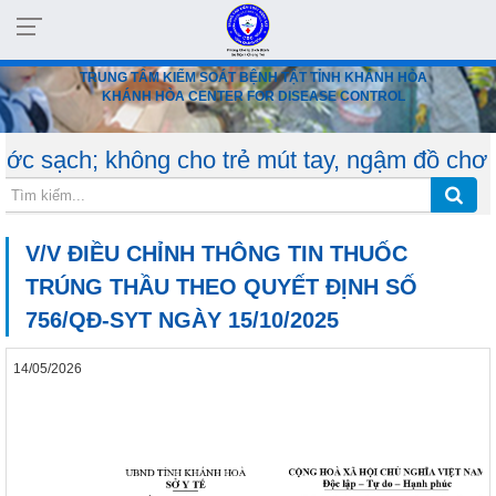
TRUNG TÂM KIỂM SOÁT BỆNH TẬT TỈNH KHÁNH HÒA
KHÁNH HÒA CENTER FOR DISEASE CONTROL
không cho trẻ mút tay, ngậm đồ chơi, dùng chu
V/V ĐIỀU CHỈNH THÔNG TIN THUỐC
TRÚNG THẦU THEO QUYẾT ĐỊNH SỐ
756/QĐ-SYT NGÀY 15/10/2025
14/05/2026