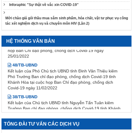
nhân quyền tháng 01/2026
Inforaphic "Sự thật về vắc xin COVID-19"
1265/HD-BCĐ
Mời chào giá gói thầu mua sắm sinh phẩm, hóa chất, vật tư phục vụ công
HƯỚNG DẪN QUẢN LÝ NGƯỜI MẮC COVID-19 TẠI NHÀ
tác xét nghiệm dịch vụ và chuyên môn HIV (Lần 2)
38/TB-UBND
Kết luận của UBND tỉnh Nguyễn Tấn Tuân kiêm Trưởng Ban
Chỉ đạo phòng, chống dịch Covid-19 tỉnh Khánh Hòa tại cuộc
HỆ THỐNG VĂN BẢN
họp Ban Chỉ đạo phòng, chống dịch Covid-19 ngày
25/01/2022
48/TB-UBND
Kết luận của Phó Chủ tịch UBND tỉnh Đinh Văn Thiệu kiêm
Phó Trưởng Ban chỉ đạo phòng, chống dịch Covid-19 tỉnh
Khánh Hòa tại cuộc họp Ban Chỉ đạo phòng, chống dịch
Covid-19 ngày 11/02/2022
38/TB-UBND
Kết luận của Chủ tịch UBND tỉnh Nguyễn Tấn Tuân kiêm
Trưởng Ban chỉ đạo phòng, chống dịch Covid-19 tỉnh Khánh
Hòa tại cuộc họp Ban chỉ đạo phòng, chống dịch Covid-19
ngày 25/01/2022
3639/QĐ-BYT
TỔNG ĐÀI TƯ VẤN CÁC DỊCH VỤ
Quyết định Về việc ban hành tài liệu chuyên môn “Hướng dẫn