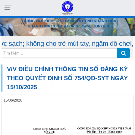
TRUNG TÂM KIỂM SOÁT BỆNH TẬT TỈNH KHÁNH HÒA
KHÁNH HÒA CENTER FOR DISEASE CONTROL
không cho trẻ mút tay, ngậm đồ chơi, dùng chu
V/V ĐIỀU CHỈNH THÔNG TIN SỐ ĐĂNG KÝ
THEO QUYẾT ĐỊNH SỐ 754/QĐ-SYT NGÀY
15/10/2025
15/06/2026