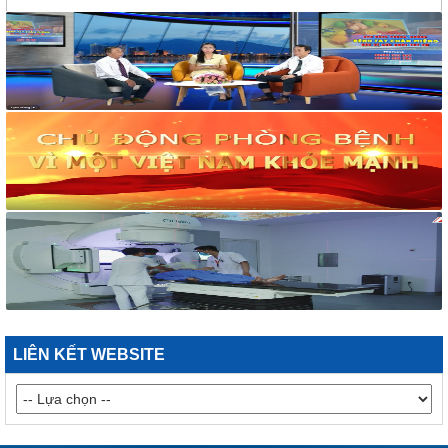
và tập huấn phòng, chống tác hại của thuốc lá
2169/VHXH
V/v mời báo giá thuê âm thanh, ánh sáng, loa và micro tuyên
truyền hoạt động mít tinh Hưởng ứng Tuần lễ Quốc gia không
khói thuốc lá năm 2026
2182/VHXH
V/v mời báo giá dịch vụ In ấn tổ chức mít tinh Hưởng ứng
Tuần lễ Quốc gia không khói thuốc lá năm 2026
117/2025/QH15
Luật Bảo vệ bí mật nhà nước
63/2026/NĐ-CP
Nghị định Quy định chi tiết một số điều và biện pháp thi hành
Luật bảo vệ bí mật nhà nước
CÔNG BÁO/Số 1097 + 1098
LUẬT XỬ LÝ VI PHẠM HÀNH CHÍNH
LIÊN KẾT WEBSITE
190/2025/NĐ-CP
Nghị định Sửa đổi, bổ sung một số điều của Nghị định số
118/2021/NĐ-CP ngày 23 tháng 12 năm 2021 của Chính phủ
quy định chi tiết một số điều và biện pháp thi hành Luật Xử lý