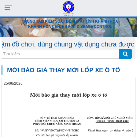
TRUNG TÂM KIỂM SOÁT BỆNH TẬT TỈNH KHÁNH HÒA
KHÁNH HÒA CENTER FOR DISEASE CONTROL
ơi, dùng chung vật dụng chưa được khử trùng. 
MỜI BÁO GIÁ THAY MỚI LỐP XE Ô TÔ
25/06/2026
Mời báo giá thay mới lốp xe ô tô