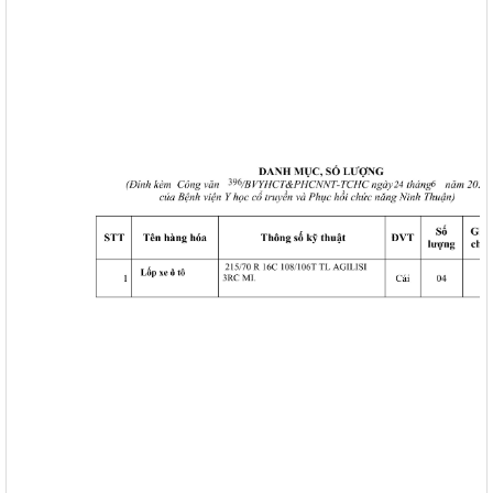
117/2025/QH15
Luật Bảo vệ bí mật nhà nước