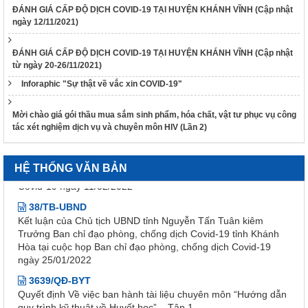
ĐÁNH GIÁ CẤP ĐỘ DỊCH COVID-19 TẠI HUYỆN KHÁNH VĨNH (Cập nhật
1265/HD-BCĐ
ngày 12/11/2021)
HƯỚNG DẪN QUẢN LÝ NGƯỜI MẮC COVID-19 TẠI NHÀ
38/TB-UBND
ĐÁNH GIÁ CẤP ĐỘ DỊCH COVID-19 TẠI HUYỆN KHÁNH VĨNH (Cập nhật
Kết luận của UBND tỉnh Nguyễn Tấn Tuân kiêm Trưởng Ban
từ ngày 20-26/11/2021)
Chỉ đạo phòng, chống dịch Covid-19 tỉnh Khánh Hòa tại cuộc
Inforaphic "Sự thật về vắc xin COVID-19"
họp Ban Chỉ đạo phòng, chống dịch Covid-19 ngày
25/01/2022
Mời chào giá gói thầu mua sắm sinh phẩm, hóa chất, vật tư phục vụ công
48/TB-UBND
tác xét nghiệm dịch vụ và chuyên môn HIV (Lần 2)
Kết luận của Phó Chủ tịch UBND tỉnh Đinh Văn Thiệu kiêm
Phó Trưởng Ban chỉ đạo phòng, chống dịch Covid-19 tỉnh
Khánh Hòa tại cuộc họp Ban Chỉ đạo phòng, chống dịch
HỆ THỐNG VĂN BẢN
Covid-19 ngày 11/02/2022
38/TB-UBND
Kết luận của Chủ tịch UBND tỉnh Nguyễn Tấn Tuân kiêm
Trưởng Ban chỉ đạo phòng, chống dịch Covid-19 tỉnh Khánh
Hòa tại cuộc họp Ban chỉ đạo phòng, chống dịch Covid-19
ngày 25/01/2022
3639/QĐ-BYT
Quyết định Về việc ban hành tài liệu chuyên môn “Hướng dẫn
quy trình kỹ thuật về Huyết học” – Tập 1