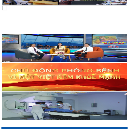
2169/VHXH
V/v mời báo giá thuê âm thanh, ánh sáng, loa và micro tuyên
truyền hoạt động mít tinh Hưởng ứng Tuần lễ Quốc gia không
khói thuốc lá năm 2026
2182/VHXH
V/v mời báo giá dịch vụ In ấn tổ chức mít tinh Hưởng ứng
Tuần lễ Quốc gia không khói thuốc lá năm 2026
117/2025/QH15
Luật Bảo vệ bí mật nhà nước
63/2026/NĐ-CP
Nghị định Quy định chi tiết một số điều và biện pháp thi hành
Luật bảo vệ bí mật nhà nước
CÔNG BÁO/Số 1097 + 1098
LUẬT XỬ LÝ VI PHẠM HÀNH CHÍNH
190/2025/NĐ-CP
Nghị định Sửa đổi, bổ sung một số điều của Nghị định số
118/2021/NĐ-CP ngày 23 tháng 12 năm 2021 của Chính phủ
quy định chi tiết một số điều và biện pháp thi hành Luật Xử lý
vi phạm hành chính được sửa đổi, bổ sung theo Nghị định số
68/2025/NĐ-CP ngày 18 tháng 3 năm 2025 của Chính phủ và