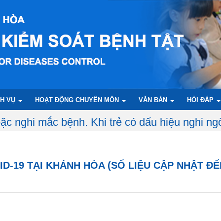
CH VỤ
HOẠT ĐỘNG CHUYÊN MÔN
VĂN BẢN
HỎI ĐÁP
trẻ có dấu hiệu nghi ngờ như sốt, loét miệng,
ID-19 TẠI KHÁNH HÒA (SỐ LIỆU CẬP NHẬT ĐẾ