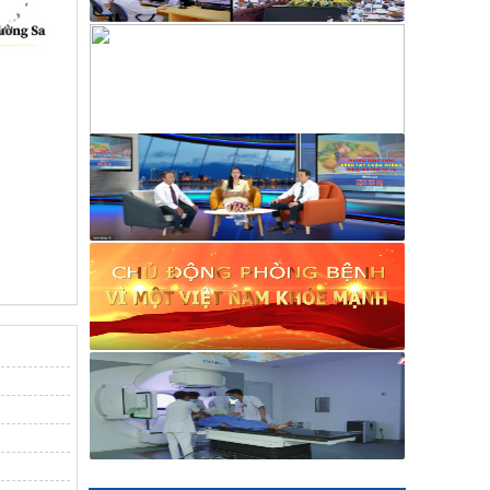
thuộc loại A, B
1864/SYT-NVYD
Thu hồi thuốc Temozolomid
Ribosepharm 100 mg
956A/TB-KSBT
Thông báo về việc công khai thực hiện
dự toán thu - chi ngân sách 3 tháng
đầu năm 2026 của Trung tâm Kiểm
soát bệnh tật Khánh Hòa
845/KSBT-KHNV
V/v mời báo giá dịch vụ Tuyên truyền
hưởng ứng Ngày sức khỏe toàn dân
Việt Nam (07/4) năm 2026
577/KSBT-TCHC
V/v mời chào giá sửa xe ô tô
1380A/KSBT-TCHC
V/v mời chào giá thuê xe vận chuyển
viên chức, người lao động đi công tác
các huyện, thị xã, thành phố tỉnh
Khánh Hòa