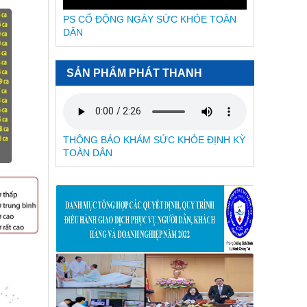
tỉnh Khánh Hòa năm 2025-2027 (lần 2)
PS CỔ ĐỘNG NGÀY SỨC KHỎE TOÀN
843/QĐ-SYT
DÂN
Quyết định Về việc điều chỉnh một số
nội dung của Quyết định số 754/QĐ-
SYT ngày 15/10/2025 của Sở Y tế về
SẢN PHẨM PHÁT THANH
việc phê duyệt kết quả lựa chọn nhà
thầu qua mạng gói số 1: Gói thầu
thuốc Generic thuộc kế hoạch lựa
chọn nhà thầu cung cấp thuốc: Mua
sắm tập trung thuốc cấp địa phương
THÔNG BÁO KHÁM SỨC KHỎE ĐỊNH KỲ
tỉnh Khánh Hòa năm 2025-2027
TOÀN DÂN
754/QĐ-SYT
Quyết định Về việc phê duyệt kết quả
lựa chọn nhà thầu qua mạng gói số 1:
Gói thầu thuốc Generic thuộc kế hoạch
lựa chọn nhà thầu cung cấp thuốc:
Mua sắm tập trung thuốc cấp địa
phương tỉnh Khánh Hòa năm 2025-
2027
2741/QĐ-SYT
Quyết định Về việc thu hồi số công bố
tiêu chuẩn áp dụng của thiết bị y tế