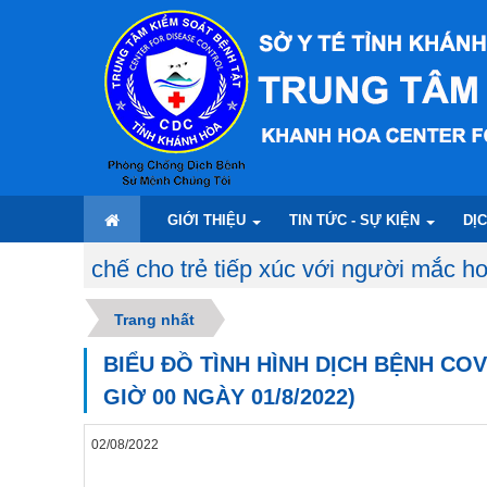
GIỚI THIỆU
TIN TỨC - SỰ KIỆN
DỊ
p xúc với người mắc hoặc nghi mắc bệnh. Khi 
Trang nhất
BIỂU ĐỒ TÌNH HÌNH DỊCH BỆNH COV
GIỜ 00 NGÀY 01/8/2022)
02/08/2022