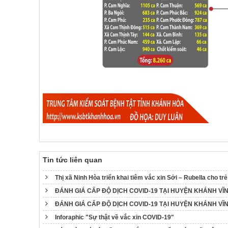
Tin tức liên quan
Thị xã Ninh Hòa triển khai tiêm vắc xin Sởi – Rubella cho trẻ
ĐÁNH GIÁ CẤP ĐỘ DỊCH COVID-19 TẠI HUYỆN KHÁNH VĨNH 
ĐÁNH GIÁ CẤP ĐỘ DỊCH COVID-19 TẠI HUYỆN KHÁNH VĨNH (
Inforaphic "Sự thật về vắc xin COVID-19"