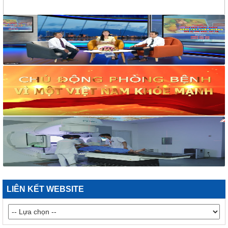
117/2025/QH15
Luật Bảo vệ bí mật nhà nước
63/2026/NĐ-CP
Nghị định Quy định chi tiết một số điều và biện pháp thi hành
Luật bảo vệ bí mật nhà nước
CÔNG BÁO/Số 1097 + 1098
LUẬT XỬ LÝ VI PHẠM HÀNH CHÍNH
190/2025/NĐ-CP
Nghị định Sửa đổi, bổ sung một số điều của Nghị định số
118/2021/NĐ-CP ngày 23 tháng 12 năm 2021 của Chính phủ
quy định chi tiết một số điều và biện pháp thi hành Luật Xử lý
vi phạm hành chính được sửa đổi, bổ sung theo Nghị định số
68/2025/NĐ-CP ngày 18 tháng 3 năm 2025 của Chính phủ và
Nghị định số 120/2021/NĐ-CP ngày 24 tháng 12 năm 2021
của Chính phủ quy định chế độ áp dụng biện pháp xử lý hành
chính giáo dục tại xã, phường, thị trấn
LIÊN KẾT WEBSITE
189/2025/NĐ-CP
Nghị định Quy định chi tiết Luật Xử lý vi phạm hành chính về
thẩm quyền xử phạt vi phạm hành chính