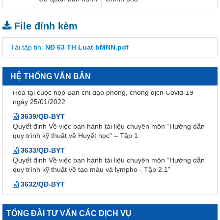
48/TB-UBND
Kết luận của Phó Chủ tịch UBND tỉnh Đinh Văn Thiệu kiêm
Phó Trưởng Ban chỉ đạo phòng, chống dịch Covid-19 tỉnh
File đính kèm
Khánh Hòa tại cuộc họp Ban Chỉ đạo phòng, chống dịch
Covid-19 ngày 11/02/2022
Tải tập tin:
NĐ 63 TH Luat bMNN.pdf
38/TB-UBND
Kết luận của Chủ tịch UBND tỉnh Nguyễn Tấn Tuân kiêm
Trưởng Ban chỉ đạo phòng, chống dịch Covid-19 tỉnh Khánh
HỆ THỐNG VĂN BẢN
Hòa tại cuộc họp Ban chỉ đạo phòng, chống dịch Covid-19
ngày 25/01/2022
3639/QĐ-BYT
Quyết định Về việc ban hành tài liệu chuyên môn “Hướng dẫn
quy trình kỹ thuật về Huyết học” – Tập 1
3633/QĐ-BYT
Quyết định Về việc ban hành tài liệu chuyên môn “Hướng dẫn
quy trình kỹ thuật về tạo máu và lympho - Tập 2.1”
3632/QĐ-BYT
Quyết định Về việc ban hành tài liệu chuyên môn “Hướng dẫn
quy trình kỹ thuật về tạo máu và lympho - Tập 1.1”
3634/QĐ-BYT
TỔNG ĐÀI TƯ VẤN CÁC DỊCH VỤ