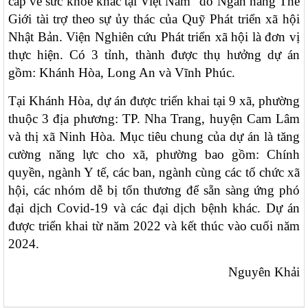
cấp về sức khỏe khác tại Việt Nam”
do Ngân hàng Thế
Kết luận của Chủ tịch UBND tỉnh Nguyễn Tấn Tuân kiêm
Giới tài trợ theo sự ủy thác của Quỹ Phát triển xã hội
Trưởng Ban chỉ đạo phòng, chống dịch Covid-19 tỉnh Khánh
Hòa tại cuộc họp Ban chỉ đạo phòng, chống dịch Covid-19
Nhật Bản. Viện Nghiên cứu Phát triển xã hội là đơn vị
ngày 25/01/2022
thực hiện. Có 3 tỉnh, thành được thụ hưởng dự án
3639/QĐ-BYT
gồm: Khánh Hòa, Long An và Vĩnh Phúc.
Quyết định Về việc ban hành tài liệu chuyên môn “Hướng dẫn
quy trình kỹ thuật về Huyết học” – Tập 1
Tại Khánh Hòa, dự án được triển khai tại 9 xã, phường
3633/QĐ-BYT
thuộc 3 địa phương: TP. Nha Trang, huyện Cam Lâm
Quyết định Về việc ban hành tài liệu chuyên môn “Hướng dẫn
và thị xã Ninh Hòa. Mục tiêu chung của dự án là tăng
quy trình kỹ thuật về tạo máu và lympho - Tập 2.1”
cường năng lực cho xã, phường bao gồm: Chính
3632/QĐ-BYT
quyền, ngành Y tế, các ban, ngành cùng các tổ chức xã
Quyết định Về việc ban hành tài liệu chuyên môn “Hướng dẫn
quy trình kỹ thuật về tạo máu và lympho - Tập 1.1”
hội, các nhóm dễ bị tổn thương để sẵn sàng ứng phó
đại dịch Covid-19 và các đại dịch bệnh khác. Dự án
3634/QĐ-BYT
Quyết định Về việc ban hành tài liệu chuyên môn “Hướng dẫn
được triển khai từ năm 2022 và kết thúc vào cuối năm
quy trình kỹ thuật về Răng Hàm Mặt – Tập 1”
2024.
3247 /QĐ-BYT
Quyết định Về việc ban hành tài liệu chuyên môn “Hướng dẫn
Nguyên Khải
quy trình kỹ thuật về Huyết học”
914/QĐ-SYT