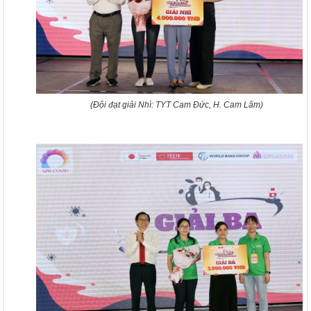
117/2025/QH15
Luật Bảo vệ bí mật nhà nước
(Đội đạt giải Nhì: TYT Cam Đức, H. Cam Lâm)
63/2026/NĐ-CP
Nghị định Quy định chi tiết một số điều và biện pháp thi hành
Luật bảo vệ bí mật nhà nước
CÔNG BÁO/Số 1097 + 1098
LUẬT XỬ LÝ VI PHẠM HÀNH CHÍNH
190/2025/NĐ-CP
Nghị định Sửa đổi, bổ sung một số điều của Nghị định số
118/2021/NĐ-CP ngày 23 tháng 12 năm 2021 của Chính phủ
quy định chi tiết một số điều và biện pháp thi hành Luật Xử lý
vi phạm hành chính được sửa đổi, bổ sung theo Nghị định số
68/2025/NĐ-CP ngày 18 tháng 3 năm 2025 của Chính phủ và
Nghị định số 120/2021/NĐ-CP ngày 24 tháng 12 năm 2021
của Chính phủ quy định chế độ áp dụng biện pháp xử lý hành