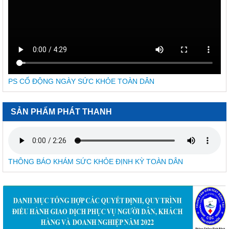
CÔNG BÁO/Số 1097 + 1098
LUẬT XỬ LÝ VI PHẠM HÀNH CHÍNH
190/2025/NĐ-CP
Nghị định Sửa đổi, bổ sung một số điều của Nghị định số
118/2021/NĐ-CP ngày 23 tháng 12 năm 2021 của Chính phủ
quy định chi tiết một số điều và biện pháp thi hành Luật Xử lý
vi phạm hành chính được sửa đổi, bổ sung theo Nghị định số
68/2025/NĐ-CP ngày 18 tháng 3 năm 2025 của Chính phủ và
PS CỔ ĐỘNG NGÀY SỨC KHỎE TOÀN DÂN
Nghị định số 120/2021/NĐ-CP ngày 24 tháng 12 năm 2021
của Chính phủ quy định chế độ áp dụng biện pháp xử lý hành
chính giáo dục tại xã, phường, thị trấn
SẢN PHẨM PHÁT THANH
189/2025/NĐ-CP
Nghị định Quy định chi tiết Luật Xử lý vi phạm hành chính về
thẩm quyền xử phạt vi phạm hành chính
318/VPCQTT
THÔNG BÁO KHÁM SỨC KHỎE ĐỊNH KỲ TOÀN DÂN
V/v định hướng công tác tuyên truyền, đấu tranh phản bác về
nhân quyền tháng 01/2026
1265/HD-BCĐ
HƯỚNG DẪN QUẢN LÝ NGƯỜI MẮC COVID-19 TẠI NHÀ
38/TB-UBND
Kết luận của UBND tỉnh Nguyễn Tấn Tuân kiêm Trưởng Ban