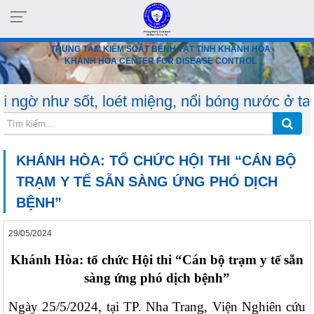
TRUNG TÂM KIỂM SOÁT BỆNH TẬT TỈNH KHÁNH HÒA
KHÁNH HÒA CENTER FOR DISEASE CONTROL
, loét miệng, nổi bóng nước ở tay, chân… cần 
KHÁNH HÒA: TỔ CHỨC HỘI THI “CÁN BỘ
TRẠM Y TẾ SẴN SÀNG ỨNG PHÓ DỊCH
BỆNH”
29/05/2024
Khánh Hòa: tổ chức Hội thi “Cán bộ trạm y tế sẵn
sàng ứng phó dịch bệnh”
Ngày 25/5/2024, tại TP. Nha Trang, Viện Nghiên cứu