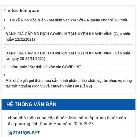
Quyết định Về việc điều chỉnh một số nội dung của Quyết định
số 754/QĐ-SYT ngày 15/10/2025 của Sở Y tế về việc phê
Tin tức liên quan
duyệt kết quả lựa chọn nhà thầu qua mạng gói số 1: Gói thầu
Thị xã Ninh Hòa triển khai tiêm vắc xin Sởi – Rubella cho trẻ 1-5 tuổi
thuốc Generic thuộc kế hoạch lựa chọn nhà thầu cung cấp
thuốc: Mua sắm tập trung thuốc cấp địa phương tỉnh Khánh
Hòa năm 2025-2027 (lần 2)
ĐÁNH GIÁ CẤP ĐỘ DỊCH COVID-19 TẠI HUYỆN KHÁNH VĨNH (Cập nhật
ngày 12/11/2021)
843/QĐ-SYT
Quyết định Về việc điều chỉnh một số nội dung của Quyết định
số 754/QĐ-SYT ngày 15/10/2025 của Sở Y tế về việc phê
ĐÁNH GIÁ CẤP ĐỘ DỊCH COVID-19 TẠI HUYỆN KHÁNH VĨNH (Cập nhật
từ ngày 20-26/11/2021)
duyệt kết quả lựa chọn nhà thầu qua mạng gói số 1: Gói thầu
thuốc Generic thuộc kế hoạch lựa chọn nhà thầu cung cấp
Inforaphic "Sự thật về vắc xin COVID-19"
thuốc: Mua sắm tập trung thuốc cấp địa phương tỉnh Khánh
Hòa năm 2025-2027
Mời chào giá gói thầu mua sắm sinh phẩm, hóa chất, vật tư phục vụ công
754/QĐ-SYT
tác xét nghiệm dịch vụ và chuyên môn HIV (Lần 2)
Quyết định Về việc phê duyệt kết quả lựa chọn nhà thầu qua
mạng gói số 1: Gói thầu thuốc Generic thuộc kế hoạch lựa
chọn nhà thầu cung cấp thuốc: Mua sắm tập trung thuốc cấp
HỆ THỐNG VĂN BẢN
địa phương tỉnh Khánh Hòa năm 2025-2027
2741/QĐ-SYT
Quyết định Về việc thu hồi số công bố tiêu chuẩn áp dụng của
thiết bị y tế thuộc loại A, B