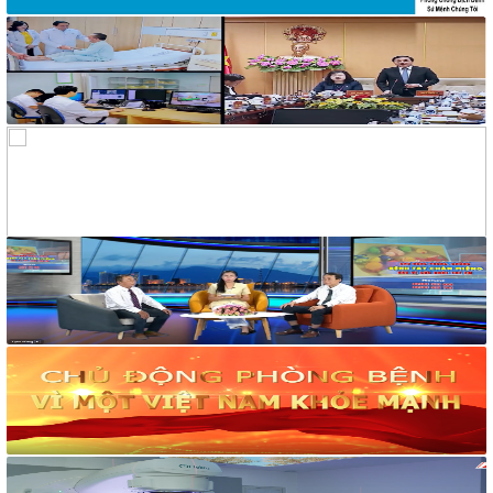
Chỉ đạo phòng, chống dịch Covid-19 tỉnh Khánh Hòa tại cuộc
họp Ban Chỉ đạo phòng, chống dịch Covid-19 ngày
25/01/2022
48/TB-UBND
Kết luận của Phó Chủ tịch UBND tỉnh Đinh Văn Thiệu kiêm
Phó Trưởng Ban chỉ đạo phòng, chống dịch Covid-19 tỉnh
Khánh Hòa tại cuộc họp Ban Chỉ đạo phòng, chống dịch
Covid-19 ngày 11/02/2022
38/TB-UBND
Kết luận của Chủ tịch UBND tỉnh Nguyễn Tấn Tuân kiêm
Trưởng Ban chỉ đạo phòng, chống dịch Covid-19 tỉnh Khánh
Hòa tại cuộc họp Ban chỉ đạo phòng, chống dịch Covid-19
ngày 25/01/2022
3639/QĐ-BYT
Quyết định Về việc ban hành tài liệu chuyên môn “Hướng dẫn
quy trình kỹ thuật về Huyết học” – Tập 1
3633/QĐ-BYT
Quyết định Về việc ban hành tài liệu chuyên môn “Hướng dẫn
quy trình kỹ thuật về tạo máu và lympho - Tập 2.1”
3632/QĐ-BYT