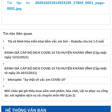
Tải tập tin:
202510231614523150_17804_0001_page-
189/2025/NĐ-CP
0001.jpg
Nghị định Quy định chi tiết Luật Xử lý vi phạm hành chính về
thẩm quyền xử phạt vi phạm hành chính
318/VPCQTT
V/v định hướng công tác tuyên truyền, đấu tranh phản bác về
nhân quyền tháng 01/2026
Tin tức liên quan
1265/HD-BCĐ
Thị xã Ninh Hòa triển khai tiêm vắc xin Sởi – Rubella cho trẻ 1-5 tuổi
HƯỚNG DẪN QUẢN LÝ NGƯỜI MẮC COVID-19 TẠI NHÀ
38/TB-UBND
ĐÁNH GIÁ CẤP ĐỘ DỊCH COVID-19 TẠI HUYỆN KHÁNH VĨNH (Cập nhật
Kết luận của UBND tỉnh Nguyễn Tấn Tuân kiêm Trưởng Ban
ngày 12/11/2021)
Chỉ đạo phòng, chống dịch Covid-19 tỉnh Khánh Hòa tại cuộc
họp Ban Chỉ đạo phòng, chống dịch Covid-19 ngày
ĐÁNH GIÁ CẤP ĐỘ DỊCH COVID-19 TẠI HUYỆN KHÁNH VĨNH (Cập nhật
25/01/2022
từ ngày 20-26/11/2021)
48/TB-UBND
Inforaphic "Sự thật về vắc xin COVID-19"
Kết luận của Phó Chủ tịch UBND tỉnh Đinh Văn Thiệu kiêm
Phó Trưởng Ban chỉ đạo phòng, chống dịch Covid-19 tỉnh
Mời chào giá gói thầu mua sắm sinh phẩm, hóa chất, vật tư phục vụ công
Khánh Hòa tại cuộc họp Ban Chỉ đạo phòng, chống dịch
tác xét nghiệm dịch vụ và chuyên môn HIV (Lần 2)
Covid-19 ngày 11/02/2022
38/TB-UBND
Kết luận của Chủ tịch UBND tỉnh Nguyễn Tấn Tuân kiêm
HỆ THỐNG VĂN BẢN