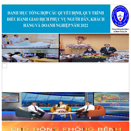
319/BCH-HCKT
V/v Mời báo giá dịch vụ nước uống cho hoạt động truyền
thông phòng, chống tác hại thuốc lá
258/TM-VHXH
Thư mời Báo giá dịch vụ giải khát cho hoạt động truyền thông
và tập huấn phòng, chống tác hại của thuốc lá
2169/VHXH
V/v mời báo giá thuê âm thanh, ánh sáng, loa và micro tuyên
truyền hoạt động mít tinh Hưởng ứng Tuần lễ Quốc gia không
khói thuốc lá năm 2026
2182/VHXH
V/v mời báo giá dịch vụ In ấn tổ chức mít tinh Hưởng ứng
Tuần lễ Quốc gia không khói thuốc lá năm 2026
117/2025/QH15
Luật Bảo vệ bí mật nhà nước
63/2026/NĐ-CP
Nghị định Quy định chi tiết một số điều và biện pháp thi hành
Luật bảo vệ bí mật nhà nước
CÔNG BÁO/Số 1097 + 1098