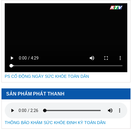
Thu hồi thuốc Temozolomid Ribosepharm 100 mg
338/QĐ-KSBT
Quyết định Về việc công bố, công khai điều chỉnh dự toán
ngân sách nhà nước năm 2026
956A/TB-KSBT
Thông báo về việc công khai thực hiện dự toán thu - chi ngân
sách 3 tháng đầu năm 2026 của Trung tâm Kiểm soát bệnh
tật Khánh Hòa
845/KSBT-KHNV
V/v mời báo giá dịch vụ Tuyên truyền hưởng ứng Ngày sức
khỏe toàn dân Việt Nam (07/4) năm 2026
PS CỔ ĐỘNG NGÀY SỨC KHỎE TOÀN DÂN
577/KSBT-TCHC
V/v mời chào giá sửa xe ô tô
1380A/KSBT-TCHC
SẢN PHẨM PHÁT THANH
V/v mời chào giá thuê xe vận chuyển viên chức, người lao
động đi công tác các huyện, thị xã, thành phố tỉnh Khánh Hòa
320/BCH-HCKT
V/v Mời báo giá in banner trang trí cho hoạt động phòng,
THÔNG BÁO KHÁM SỨC KHỎE ĐỊNH KỲ TOÀN DÂN
chống tác hại của thuốc lá