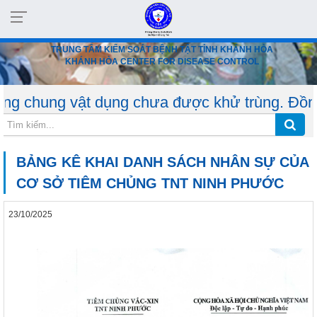
TRUNG TÂM KIỂM SOÁT BỆNH TẬT TỈNH KHÁNH HÒA
KHÁNH HÒA CENTER FOR DISEASE CONTROL
vật dụng chưa được khử trùng. Đồng thời, cần 
BẢNG KÊ KHAI DANH SÁCH NHÂN SỰ CỦA
CƠ SỞ TIÊM CHỦNG TNT NINH PHƯỚC
23/10/2025