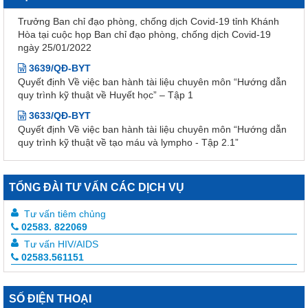
Trưởng Ban chỉ đạo phòng, chống dịch Covid-19 tỉnh Khánh
Hòa tại cuộc họp Ban chỉ đạo phòng, chống dịch Covid-19
ngày 25/01/2022
3639/QĐ-BYT
Quyết định Về việc ban hành tài liệu chuyên môn “Hướng dẫn
quy trình kỹ thuật về Huyết học” – Tập 1
3633/QĐ-BYT
Quyết định Về việc ban hành tài liệu chuyên môn “Hướng dẫn
quy trình kỹ thuật về tạo máu và lympho - Tập 2.1”
3632/QĐ-BYT
Quyết định Về việc ban hành tài liệu chuyên môn “Hướng dẫn
quy trình kỹ thuật về tạo máu và lympho - Tập 1.1”
TỔNG ĐÀI TƯ VẤN CÁC DỊCH VỤ
3634/QĐ-BYT
Quyết định Về việc ban hành tài liệu chuyên môn “Hướng dẫn
Tư vấn tiêm chủng
quy trình kỹ thuật về Răng Hàm Mặt – Tập 1”
02583. 822069
3247 /QĐ-BYT
Tư vấn HIV/AIDS
Quyết định Về việc ban hành tài liệu chuyên môn “Hướng dẫn
02583.561151
quy trình kỹ thuật về Huyết học”
914/QĐ-SYT
SỐ ĐIỆN THOẠI
Quyết định Về việc điều chỉnh một số nội dung của Quyết định