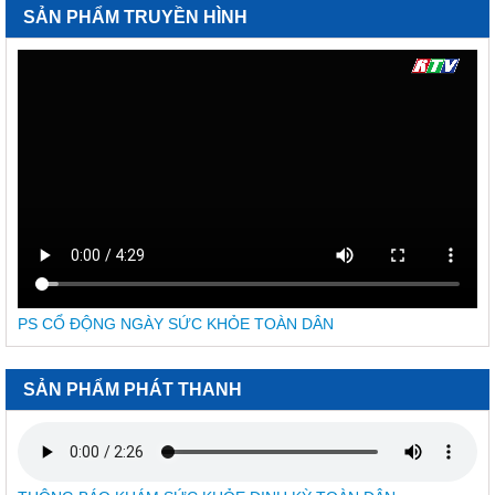
754/QĐ-SYT
SẢN PHẨM TRUYỀN HÌNH
Quyết định Về việc phê duyệt kết quả lựa chọn nhà thầu qua
mạng gói số 1: Gói thầu thuốc Generic thuộc kế hoạch lựa
chọn nhà thầu cung cấp thuốc: Mua sắm tập trung thuốc cấp
địa phương tỉnh Khánh Hòa năm 2025-2027
2741/QĐ-SYT
Quyết định Về việc thu hồi số công bố tiêu chuẩn áp dụng của
thiết bị y tế thuộc loại A, B
1864/SYT-NVYD
Thu hồi thuốc Temozolomid Ribosepharm 100 mg
338/QĐ-KSBT
Quyết định Về việc công bố, công khai điều chỉnh dự toán
ngân sách nhà nước năm 2026
PS CỔ ĐỘNG NGÀY SỨC KHỎE TOÀN DÂN
956A/TB-KSBT
Thông báo về việc công khai thực hiện dự toán thu - chi ngân
sách 3 tháng đầu năm 2026 của Trung tâm Kiểm soát bệnh
SẢN PHẨM PHÁT THANH
tật Khánh Hòa
845/KSBT-KHNV
V/v mời báo giá dịch vụ Tuyên truyền hưởng ứng Ngày sức
khỏe toàn dân Việt Nam (07/4) năm 2026