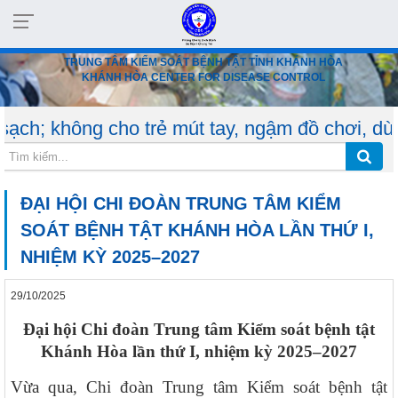
TRUNG TÂM KIỂM SOÁT BỆNH TẬT TỈNH KHÁNH HÒA
KHÁNH HÒA CENTER FOR DISEASE CONTROL
 trẻ mút tay, ngậm đồ chơi, dùng chung vật d
ĐẠI HỘI CHI ĐOÀN TRUNG TÂM KIỂM
SOÁT BỆNH TẬT KHÁNH HÒA LẦN THỨ I,
NHIỆM KỲ 2025–2027
29/10/2025
Đại hội Chi đoàn Trung tâm Kiểm soát bệnh tật
Khánh Hòa lần thứ I, nhiệm kỳ 2025–2027
Vừa qua, Chi đoàn Trung tâm Kiểm soát bệnh tật