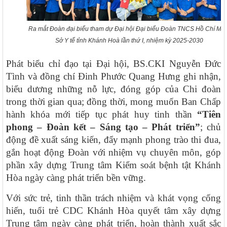
Ra mắt Đoàn đại biểu tham dự Đại hội Đại biểu Đoàn TNCS Hồ Chí Min
Sở Y tế tỉnh Khánh Hoà lần thứ I, nhiệm kỳ 2025-2030
Phát biểu chỉ đạo tại Đại hội, BS.CKI Nguyễn Đức
Tình và đồng chí Đinh Phước Quang Hưng ghi nhận,
biểu dương những nỗ lực, đóng góp của Chi đoàn
trong thời gian qua; đồng thời, mong muốn Ban Chấp
hành khóa mới tiếp tục phát huy tinh thần
“Tiên
phong – Đoàn kết – Sáng tạo – Phát triển”
;
chủ
động đề xuất sáng kiến, đẩy mạnh phong trào thi đua,
gắn hoạt động Đoàn với nhiệm vụ chuyên môn, góp
117/2025/QH15
phần xây dựng Trung tâm Kiểm soát bệnh tật Khánh
Luật Bảo vệ bí mật nhà nước
Hòa ngày càng phát triển bền vững.
63/2026/NĐ-CP
Nghị định Quy định chi tiết một số điều và biện pháp thi hành
Với sức trẻ, tinh thần trách nhiệm và khát vọng cống
Luật bảo vệ bí mật nhà nước
hiến, tuổi trẻ CDC Khánh Hòa quyết tâm xây dựng
CÔNG BÁO/Số 1097 + 1098
Trung tâm ngày càng phát triển, hoàn thành xuất sắc
LUẬT XỬ LÝ VI PHẠM HÀNH CHÍNH