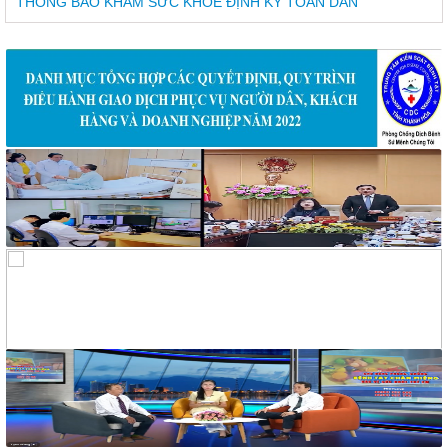
THÔNG BÁO KHÁM SỨC KHỎE ĐỊNH KỲ TOÀN DÂN
577/KSBT-TCHC
V/v mời chào giá sửa xe ô tô
1380A/KSBT-TCHC
V/v mời chào giá thuê xe vận chuyển viên chức, người lao
động đi công tác các huyện, thị xã, thành phố tỉnh Khánh Hòa
320/BCH-HCKT
V/v Mời báo giá in banner trang trí cho hoạt động phòng,
chống tác hại của thuốc lá
319/BCH-HCKT
V/v Mời báo giá dịch vụ nước uống cho hoạt động truyền
thông phòng, chống tác hại thuốc lá
258/TM-VHXH
Thư mời Báo giá dịch vụ giải khát cho hoạt động truyền thông
và tập huấn phòng, chống tác hại của thuốc lá
2169/VHXH
V/v mời báo giá thuê âm thanh, ánh sáng, loa và micro tuyên
truyền hoạt động mít tinh Hưởng ứng Tuần lễ Quốc gia không
khói thuốc lá năm 2026
2182/VHXH
V/v mời báo giá dịch vụ In ấn tổ chức mít tinh Hưởng ứng