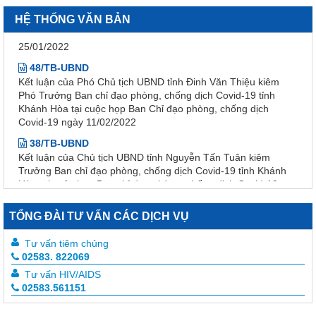
họp Ban Chỉ đạo phòng, chống dịch Covid-19 ngày
25/01/2022
HỆ THỐNG VĂN BẢN
48/TB-UBND
Kết luận của Phó Chủ tịch UBND tỉnh Đinh Văn Thiệu kiêm
Phó Trưởng Ban chỉ đạo phòng, chống dịch Covid-19 tỉnh
Khánh Hòa tại cuộc họp Ban Chỉ đạo phòng, chống dịch
Covid-19 ngày 11/02/2022
38/TB-UBND
Kết luận của Chủ tịch UBND tỉnh Nguyễn Tấn Tuân kiêm
Trưởng Ban chỉ đạo phòng, chống dịch Covid-19 tỉnh Khánh
Hòa tại cuộc họp Ban chỉ đạo phòng, chống dịch Covid-19
ngày 25/01/2022
3639/QĐ-BYT
Quyết định Về việc ban hành tài liệu chuyên môn “Hướng dẫn
TỔNG ĐÀI TƯ VẤN CÁC DỊCH VỤ
quy trình kỹ thuật về Huyết học” – Tập 1
3633/QĐ-BYT
Tư vấn tiêm chủng
Quyết định Về việc ban hành tài liệu chuyên môn “Hướng dẫn
02583. 822069
quy trình kỹ thuật về tạo máu và lympho - Tập 2.1”
Tư vấn HIV/AIDS
3632/QĐ-BYT
02583.561151
Quyết định Về việc ban hành tài liệu chuyên môn “Hướng dẫn
quy trình kỹ thuật về tạo máu và lympho - Tập 1.1”