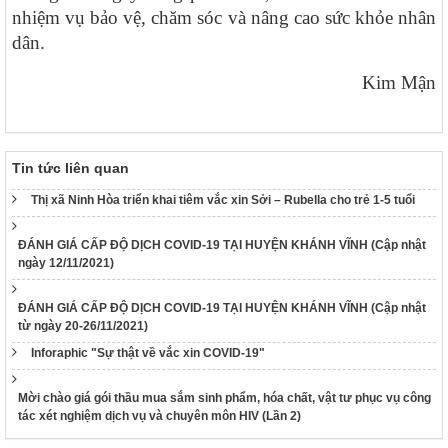
nhiệm vụ bảo vệ, chăm sóc và nâng cao sức khỏe nhân
190/2025/NĐ-CP
dân.
Nghị định Sửa đổi, bổ sung một số điều của Nghị định số
118/2021/NĐ-CP ngày 23 tháng 12 năm 2021 của Chính phủ
Kim Mận
quy định chi tiết một số điều và biện pháp thi hành Luật Xử lý
vi phạm hành chính được sửa đổi, bổ sung theo Nghị định số
68/2025/NĐ-CP ngày 18 tháng 3 năm 2025 của Chính phủ và
Nghị định số 120/2021/NĐ-CP ngày 24 tháng 12 năm 2021
của Chính phủ quy định chế độ áp dụng biện pháp xử lý hành
Tin tức liên quan
chính giáo dục tại xã, phường, thị trấn
Thị xã Ninh Hòa triển khai tiêm vắc xin Sởi – Rubella cho trẻ 1-5 tuổi
189/2025/NĐ-CP
Nghị định Quy định chi tiết Luật Xử lý vi phạm hành chính về
ĐÁNH GIÁ CẤP ĐỘ DỊCH COVID-19 TẠI HUYỆN KHÁNH VĨNH (Cập nhật
thẩm quyền xử phạt vi phạm hành chính
ngày 12/11/2021)
318/VPCQTT
V/v định hướng công tác tuyên truyền, đấu tranh phản bác về
ĐÁNH GIÁ CẤP ĐỘ DỊCH COVID-19 TẠI HUYỆN KHÁNH VĨNH (Cập nhật
nhân quyền tháng 01/2026
từ ngày 20-26/11/2021)
1265/HD-BCĐ
Inforaphic "Sự thật về vắc xin COVID-19"
HƯỚNG DẪN QUẢN LÝ NGƯỜI MẮC COVID-19 TẠI NHÀ
38/TB-UBND
Mời chào giá gói thầu mua sắm sinh phẩm, hóa chất, vật tư phục vụ công
Kết luận của UBND tỉnh Nguyễn Tấn Tuân kiêm Trưởng Ban
tác xét nghiệm dịch vụ và chuyên môn HIV (Lần 2)
Chỉ đạo phòng, chống dịch Covid-19 tỉnh Khánh Hòa tại cuộc