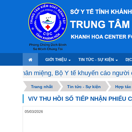
GIỚI THIỆU
TIN TỨC - SỰ KIỆN
DỊ
Y tế khuyến cáo người dân thường xuyên rửa ta
Trang nhất
Tin tức - Sự kiện
Hợp tác
V/V THU HỒI SỐ TIẾP NHẬN PHIẾU
05/03/2026