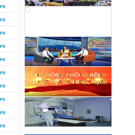
Khánh Hòa
jpg
320/BCH-HCKT
V/v Mời báo giá in banner trang trí cho
jpg
hoạt động phòng, chống tác hại của
thuốc lá
jpg
319/BCH-HCKT
V/v Mời báo giá dịch vụ nước uống cho
jpg
hoạt động truyền thông phòng, chống
tác hại thuốc lá
jpg
258/TM-VHXH
Thư mời Báo giá dịch vụ giải khát cho
jpg
hoạt động truyền thông và tập huấn
phòng, chống tác hại của thuốc lá
jpg
2169/VHXH
V/v mời báo giá thuê âm thanh, ánh
jpg
sáng, loa và micro tuyên truyền hoạt
động mít tinh Hưởng ứng Tuần lễ
jpg
Quốc gia không khói thuốc lá năm
2026
jpg
2182/VHXH