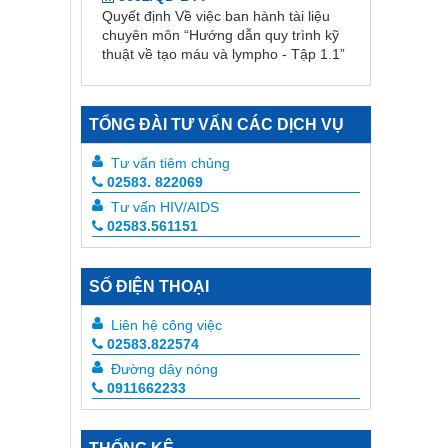
thuật về tạo máu và lympho - Tập 1.1”
3634/QĐ-BYT
Quyết định Về việc ban hành tài liệu
chuyên môn “Hướng dẫn quy trình kỹ
thuật về Răng Hàm Mặt – Tập 1”
TỔNG ĐÀI TƯ VẤN CÁC DỊCH VỤ
3247 /QĐ-BYT
Quyết định Về việc ban hành tài liệu
Tư vấn tiêm chủng
chuyên môn “Hướng dẫn quy trình kỹ
02583. 822069
thuật về Huyết học”
Tư vấn HIV/AIDS
914/QĐ-SYT
02583.561151
Quyết định Về việc điều chỉnh một số
nội dung của Quyết định số 754/QĐ-
SYT ngày 15/10/2025 của Sở Y tế về
SỐ ĐIỆN THOẠI
việc phê duyệt kết quả lựa chọn nhà
thầu qua mạng gói số 1: Gói thầu
Liên hệ công việc
thuốc Generic thuộc kế hoạch lựa
02583.822574
chọn nhà thầu cung cấp thuốc: Mua
Đường dây nóng
sắm tập trung thuốc cấp địa phương
0911662233
tỉnh Khánh Hòa năm 2025-2027 (lần 2)
843/QĐ-SYT
Quyết định Về việc điều chỉnh một số