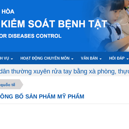
CH VỤ
HOẠT ĐỘNG CHUYÊN MÔN
VĂN BẢN
HỎI ĐÁP
y bằng xà phòng, thực hiện ăn chín, uống chín
 quốc tế
 CÔNG BỐ SẢN PHẨM MỸ PHẨM