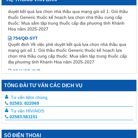
duyệt kết quả lựa chọn nhà thầu qua mạng gói số 1: Gói thầu
thuốc Generic thuộc kế hoạch lựa chọn nhà thầu cung cấp
thuốc: Mua sắm tập trung thuốc cấp địa phương tỉnh Khánh
Hòa năm 2025-2027
754/QĐ-SYT
Quyết định Về việc phê duyệt kết quả lựa chọn nhà thầu qua
mạng gói số 1: Gói thầu thuốc Generic thuộc kế hoạch lựa
chọn nhà thầu cung cấp thuốc: Mua sắm tập trung thuốc cấp
địa phương tỉnh Khánh Hòa năm 2025-2027
2741/QĐ-SYT
Quyết định Về việc thu hồi số công bố tiêu chuẩn áp dụng của
thiết bị y tế thuộc loại A, B
TỔNG ĐÀI TƯ VẤN CÁC DỊCH VỤ
1864/SYT-NVYD
Thu hồi thuốc Temozolomid Ribosepharm 100 mg
Tư vấn tiêm chủng
338/QĐ-KSBT
02583. 822069
Quyết định Về việc công bố, công khai điều chỉnh dự toán
Tư vấn HIV/AIDS
ngân sách nhà nước năm 2026
02583.561151
956A/TB-KSBT
Thông báo về việc công khai thực hiện dự toán thu - chi ngân
sách 3 tháng đầu năm 2026 của Trung tâm Kiểm soát bệnh
SỐ ĐIỆN THOẠI