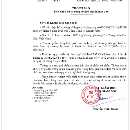
HƯỚNG DẪN QUẢN LÝ NGƯỜI MẮC COVID-19 TẠI NHÀ
38/TB-UBND
Kết luận của UBND tỉnh Nguyễn Tấn Tuân kiêm Trưởng Ban
Chỉ đạo phòng, chống dịch Covid-19 tỉnh Khánh Hòa tại cuộc
họp Ban Chỉ đạo phòng, chống dịch Covid-19 ngày
25/01/2022
48/TB-UBND
Kết luận của Phó Chủ tịch UBND tỉnh Đinh Văn Thiệu kiêm
Phó Trưởng Ban chỉ đạo phòng, chống dịch Covid-19 tỉnh
Khánh Hòa tại cuộc họp Ban Chỉ đạo phòng, chống dịch
Covid-19 ngày 11/02/2022
38/TB-UBND
Kết luận của Chủ tịch UBND tỉnh Nguyễn Tấn Tuân kiêm
Trưởng Ban chỉ đạo phòng, chống dịch Covid-19 tỉnh Khánh
Hòa tại cuộc họp Ban chỉ đạo phòng, chống dịch Covid-19
ngày 25/01/2022
3639/QĐ-BYT
Quyết định Về việc ban hành tài liệu chuyên môn “Hướng dẫn
quy trình kỹ thuật về Huyết học” – Tập 1
3633/QĐ-BYT