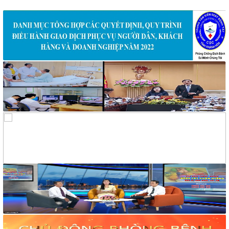
của Chính phủ quy định chế độ áp dụng biện pháp xử lý hành
chính giáo dục tại xã, phường, thị trấn
189/2025/NĐ-CP
Nghị định Quy định chi tiết Luật Xử lý vi phạm hành chính về
thẩm quyền xử phạt vi phạm hành chính
318/VPCQTT
V/v định hướng công tác tuyên truyền, đấu tranh phản bác về
nhân quyền tháng 01/2026
1265/HD-BCĐ
HƯỚNG DẪN QUẢN LÝ NGƯỜI MẮC COVID-19 TẠI NHÀ
38/TB-UBND
Kết luận của UBND tỉnh Nguyễn Tấn Tuân kiêm Trưởng Ban
Chỉ đạo phòng, chống dịch Covid-19 tỉnh Khánh Hòa tại cuộc
họp Ban Chỉ đạo phòng, chống dịch Covid-19 ngày
25/01/2022
48/TB-UBND
Kết luận của Phó Chủ tịch UBND tỉnh Đinh Văn Thiệu kiêm
Phó Trưởng Ban chỉ đạo phòng, chống dịch Covid-19 tỉnh
Khánh Hòa tại cuộc họp Ban Chỉ đạo phòng, chống dịch
Covid-19 ngày 11/02/2022