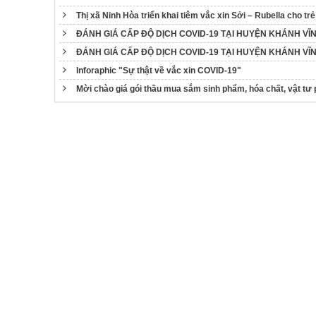
Thị xã Ninh Hòa triển khai tiêm vắc xin Sởi – Rubella cho trẻ
ĐÁNH GIÁ CẤP ĐỘ DỊCH COVID-19 TẠI HUYỆN KHÁNH VĨNH 
ĐÁNH GIÁ CẤP ĐỘ DỊCH COVID-19 TẠI HUYỆN KHÁNH VĨNH (
Inforaphic "Sự thật về vắc xin COVID-19"
Mời chào giá gói thầu mua sắm sinh phẩm, hóa chất, vật tư