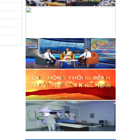
V/v mời chào giá thuê xe vận chuyển
viên chức, người lao động đi công tác
các huyện, thị xã, thành phố tỉnh
Khánh Hòa
320/BCH-HCKT
V/v Mời báo giá in banner trang trí cho
hoạt động phòng, chống tác hại của
thuốc lá
319/BCH-HCKT
V/v Mời báo giá dịch vụ nước uống cho
hoạt động truyền thông phòng, chống
tác hại thuốc lá
258/TM-VHXH
Thư mời Báo giá dịch vụ giải khát cho
hoạt động truyền thông và tập huấn
phòng, chống tác hại của thuốc lá
2169/VHXH
V/v mời báo giá thuê âm thanh, ánh
sáng, loa và micro tuyên truyền hoạt
động mít tinh Hưởng ứng Tuần lễ
Quốc gia không khói thuốc lá năm