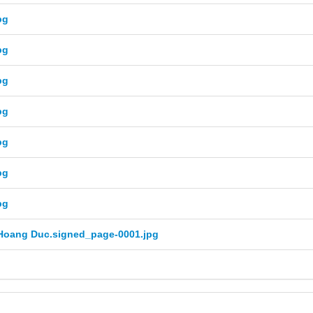
pg
pg
pg
pg
pg
pg
pg
Hoang Duc.signed_page-0001.jpg