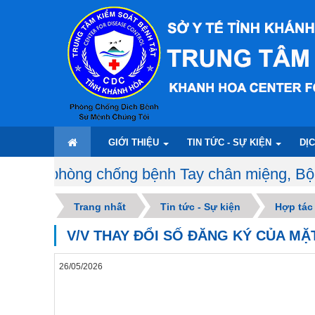
GIỚI THIỆU
TIN TỨC - SỰ KIỆN
DỊ
hống bệnh Tay chân miệng, Bộ Y tế khuyến cáo 
Trang nhất
Tin tức - Sự kiện
Hợp tác
V/V THAY ĐỔI SỐ ĐĂNG KÝ CỦA M
26/05/2026