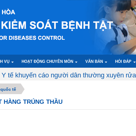
CH VỤ
HOẠT ĐỘNG CHUYÊN MÔN
VĂN BẢN
HỎI ĐÁP
người dân thường xuyên rửa tay bằng xà phòng
 quốc tế
ẶT HÀNG TRÚNG THẦU