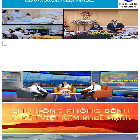
động đi công tác các huyện, thị xã, thành phố tỉnh Khánh Hòa
320/BCH-HCKT
V/v Mời báo giá in banner trang trí cho hoạt động phòng,
chống tác hại của thuốc lá
319/BCH-HCKT
V/v Mời báo giá dịch vụ nước uống cho hoạt động truyền
thông phòng, chống tác hại thuốc lá
258/TM-VHXH
Thư mời Báo giá dịch vụ giải khát cho hoạt động truyền thông
và tập huấn phòng, chống tác hại của thuốc lá
2169/VHXH
V/v mời báo giá thuê âm thanh, ánh sáng, loa và micro tuyên
truyền hoạt động mít tinh Hưởng ứng Tuần lễ Quốc gia không
khói thuốc lá năm 2026
2182/VHXH
V/v mời báo giá dịch vụ In ấn tổ chức mít tinh Hưởng ứng
Tuần lễ Quốc gia không khói thuốc lá năm 2026
117/2025/QH15
Luật Bảo vệ bí mật nhà nước