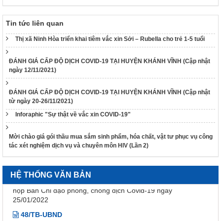
vi phạm hành chính được sửa đổi, bổ sung theo Nghị định số
68/2025/NĐ-CP ngày 18 tháng 3 năm 2025 của Chính phủ và
Tin tức liên quan
Nghị định số 120/2021/NĐ-CP ngày 24 tháng 12 năm 2021
của Chính phủ quy định chế độ áp dụng biện pháp xử lý hành
Thị xã Ninh Hòa triển khai tiêm vắc xin Sởi – Rubella cho trẻ 1-5 tuổi
chính giáo dục tại xã, phường, thị trấn
189/2025/NĐ-CP
ĐÁNH GIÁ CẤP ĐỘ DỊCH COVID-19 TẠI HUYỆN KHÁNH VĨNH (Cập nhật
Nghị định Quy định chi tiết Luật Xử lý vi phạm hành chính về
ngày 12/11/2021)
thẩm quyền xử phạt vi phạm hành chính
318/VPCQTT
ĐÁNH GIÁ CẤP ĐỘ DỊCH COVID-19 TẠI HUYỆN KHÁNH VĨNH (Cập nhật
từ ngày 20-26/11/2021)
V/v định hướng công tác tuyên truyền, đấu tranh phản bác về
nhân quyền tháng 01/2026
Inforaphic "Sự thật về vắc xin COVID-19"
1265/HD-BCĐ
HƯỚNG DẪN QUẢN LÝ NGƯỜI MẮC COVID-19 TẠI NHÀ
Mời chào giá gói thầu mua sắm sinh phẩm, hóa chất, vật tư phục vụ công
tác xét nghiệm dịch vụ và chuyên môn HIV (Lần 2)
38/TB-UBND
Kết luận của UBND tỉnh Nguyễn Tấn Tuân kiêm Trưởng Ban
Chỉ đạo phòng, chống dịch Covid-19 tỉnh Khánh Hòa tại cuộc
HỆ THỐNG VĂN BẢN
họp Ban Chỉ đạo phòng, chống dịch Covid-19 ngày
25/01/2022
48/TB-UBND
Kết luận của Phó Chủ tịch UBND tỉnh Đinh Văn Thiệu kiêm