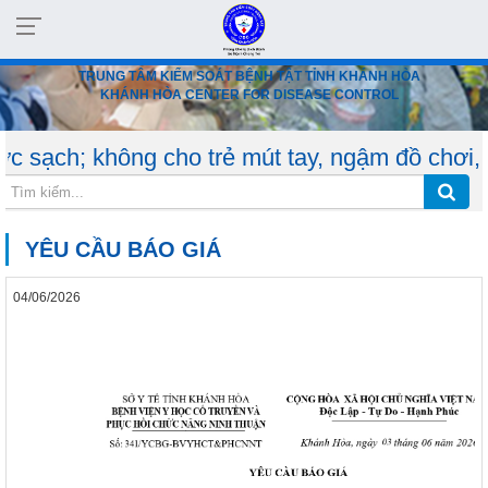
TRUNG TÂM KIỂM SOÁT BỆNH TẬT TỈNH KHÁNH HÒA
KHÁNH HÒA CENTER FOR DISEASE CONTROL
hông cho trẻ mút tay, ngậm đồ chơi, dùng chu
YÊU CẦU BÁO GIÁ
04/06/2026