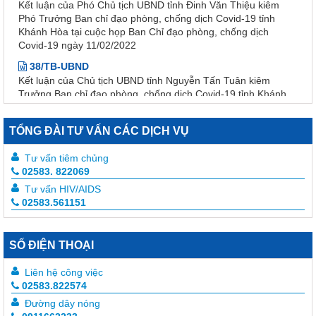
Phó Trưởng Ban chỉ đạo phòng, chống dịch Covid-19 tỉnh
Khánh Hòa tại cuộc họp Ban Chỉ đạo phòng, chống dịch
Covid-19 ngày 11/02/2022
38/TB-UBND
Kết luận của Chủ tịch UBND tỉnh Nguyễn Tấn Tuân kiêm
Trưởng Ban chỉ đạo phòng, chống dịch Covid-19 tỉnh Khánh
Hòa tại cuộc họp Ban chỉ đạo phòng, chống dịch Covid-19
ngày 25/01/2022
3639/QĐ-BYT
TỔNG ĐÀI TƯ VẤN CÁC DỊCH VỤ
Quyết định Về việc ban hành tài liệu chuyên môn “Hướng dẫn
quy trình kỹ thuật về Huyết học” – Tập 1
Tư vấn tiêm chủng
02583. 822069
3633/QĐ-BYT
Tư vấn HIV/AIDS
Quyết định Về việc ban hành tài liệu chuyên môn “Hướng dẫn
02583.561151
quy trình kỹ thuật về tạo máu và lympho - Tập 2.1”
3632/QĐ-BYT
Quyết định Về việc ban hành tài liệu chuyên môn “Hướng dẫn
SỐ ĐIỆN THOẠI
quy trình kỹ thuật về tạo máu và lympho - Tập 1.1”
Liên hệ công việc
3634/QĐ-BYT
02583.822574
Quyết định Về việc ban hành tài liệu chuyên môn “Hướng dẫn
quy trình kỹ thuật về Răng Hàm Mặt – Tập 1”
Đường dây nóng