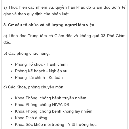
s) Thực hiện các nhiệm vụ, quyền hạn khác do Giám đốc Sở Y tế
giao và theo quy định của pháp luật.
3. Cơ cấu tổ chức và số lượng người làm việc
a) Lãnh đạo Trung tâm có Giám đốc và không quá 03 Phó Giám
đốc.
b) Các phòng chức năng:
Phòng Tổ chức - Hành chính
Phòng Kế hoạch - Nghiệp vụ
117/2025/QH15
Luật Bảo vệ bí mật nhà nước
Phòng Tài chính - Ke toán
63/2026/NĐ-CP
c) Các Khoa, phòng chuyên môn:
Nghị định Quy định chi tiết một số điều và biện pháp thi hành
Luật bảo vệ bí mật nhà nước
Khoa Phòng, chống bệnh truyền nhiễm
Khoa Phòng, chống HIV/AIDS
CÔNG BÁO/Số 1097 + 1098
Khoa Phòng, chống bệnh không lây nhiễm
LUẬT XỬ LÝ VI PHẠM HÀNH CHÍNH
Khoa Dinh dưỡng
190/2025/NĐ-CP
Khoa Sức khỏe môi trường - Y tế trường học
Nghị định Sửa đổi, bổ sung một số điều của Nghị định số