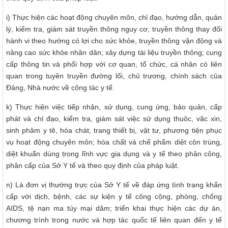
i) Thực hiện các hoạt động chuyên môn, chỉ đạo, hướng dẫn, quản
lý, kiểm tra, giám sát truyền thông nguy cơ, truyền thông thay đổi
hành vi theo hướng có lợi cho sức khỏe, truyền thông vận động và
nâng cao sức khỏe nhân dân; xây dựng tài liệu truyền thông; cung
cấp thông tin và phối hợp với cơ quan, tổ chức, cá nhân có liên
quan trong tuyên truyền đường lối, chủ trương, chính sách của
Đảng, Nhà nước về công tác y tế.
k) Thực hiện việc tiếp nhận, sử dụng, cung ứng, bảo quản, cấp
phát và chỉ đạo, kiểm tra, giám sát việc sử dụng thuôc, văc xin,
sinh phâm y tê, hóa chát, trang thiết bị, vật tư, phương tiện phục
vụ hoạt động chuyên môn; hóa chất và chế phẩm diệt côn trùng,
diệt khuẩn dùng trong lĩnh vực gia dụng và y tế theo phân công,
phân cấp của Sở Y tế và theo quy định của pháp luật.
n) Là đơn vị thường trực của Sở Y tế về đáp ứng tình trạng khẩn
cấp với dịch, bệnh, các sự kiện y tế công cộng, phòng, chống
AIDS, tệ nạn ma túy mại dâm; triển khai thực hiện các dự án,
chương trình trong nước và hợp tác quốc tế liên quan đến y tế