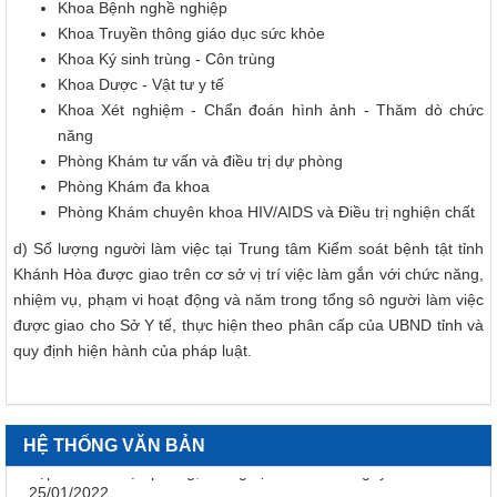
Khoa Bệnh nghề nghiệp
118/2021/NĐ-CP ngày 23 tháng 12 năm 2021 của Chính phủ
quy định chi tiết một số điều và biện pháp thi hành Luật Xử lý
Khoa Truyền thông giáo dục sức khỏe
vi phạm hành chính được sửa đổi, bổ sung theo Nghị định số
Khoa Ký sinh trùng - Côn trùng
68/2025/NĐ-CP ngày 18 tháng 3 năm 2025 của Chính phủ và
Khoa Dược - Vật tư y tế
Nghị định số 120/2021/NĐ-CP ngày 24 tháng 12 năm 2021
Khoa Xét nghiệm - Chẩn đoán hình ảnh - Thăm dò chức
của Chính phủ quy định chế độ áp dụng biện pháp xử lý hành
chính giáo dục tại xã, phường, thị trấn
năng
Phòng Khám tư vấn và điều trị dự phòng
189/2025/NĐ-CP
Phòng Khám đa khoa
Nghị định Quy định chi tiết Luật Xử lý vi phạm hành chính về
thẩm quyền xử phạt vi phạm hành chính
Phòng Khám chuyên khoa HIV/AIDS và Điều trị nghiện chất
318/VPCQTT
d) Số lượng người làm việc tại Trung tâm Kiểm soát bệnh tật tỉnh
V/v định hướng công tác tuyên truyền, đấu tranh phản bác về
Khánh Hòa được giao trên cơ sở vị trí việc làm gắn với chức năng,
nhân quyền tháng 01/2026
nhiệm vụ, phạm vi hoạt động và năm trong tổng sô người làm việc
1265/HD-BCĐ
được giao cho Sở Y tế, thực hiện theo phân cấp của UBND tỉnh và
HƯỚNG DẪN QUẢN LÝ NGƯỜI MẮC COVID-19 TẠI NHÀ
quy định hiện hành của pháp luật.
38/TB-UBND
Kết luận của UBND tỉnh Nguyễn Tấn Tuân kiêm Trưởng Ban
Chỉ đạo phòng, chống dịch Covid-19 tỉnh Khánh Hòa tại cuộc
họp Ban Chỉ đạo phòng, chống dịch Covid-19 ngày
HỆ THỐNG VĂN BẢN
25/01/2022
48/TB-UBND