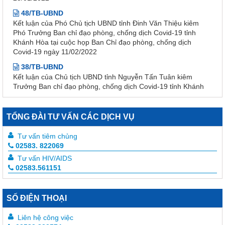
Kết luận của Phó Chủ tịch UBND tỉnh Đinh Văn Thiệu kiêm
Phó Trưởng Ban chỉ đạo phòng, chống dịch Covid-19 tỉnh
Khánh Hòa tại cuộc họp Ban Chỉ đạo phòng, chống dịch
Covid-19 ngày 11/02/2022
38/TB-UBND
Kết luận của Chủ tịch UBND tỉnh Nguyễn Tấn Tuân kiêm
Trưởng Ban chỉ đạo phòng, chống dịch Covid-19 tỉnh Khánh
Hòa tại cuộc họp Ban chỉ đạo phòng, chống dịch Covid-19
ngày 25/01/2022
3639/QĐ-BYT
TỔNG ĐÀI TƯ VẤN CÁC DỊCH VỤ
Quyết định Về việc ban hành tài liệu chuyên môn “Hướng dẫn
quy trình kỹ thuật về Huyết học” – Tập 1
Tư vấn tiêm chủng
3633/QĐ-BYT
02583. 822069
Quyết định Về việc ban hành tài liệu chuyên môn “Hướng dẫn
Tư vấn HIV/AIDS
quy trình kỹ thuật về tạo máu và lympho - Tập 2.1”
02583.561151
3632/QĐ-BYT
Quyết định Về việc ban hành tài liệu chuyên môn “Hướng dẫn
quy trình kỹ thuật về tạo máu và lympho - Tập 1.1”
SỐ ĐIỆN THOẠI
3634/QĐ-BYT
Liên hệ công việc
Quyết định Về việc ban hành tài liệu chuyên môn “Hướng dẫn