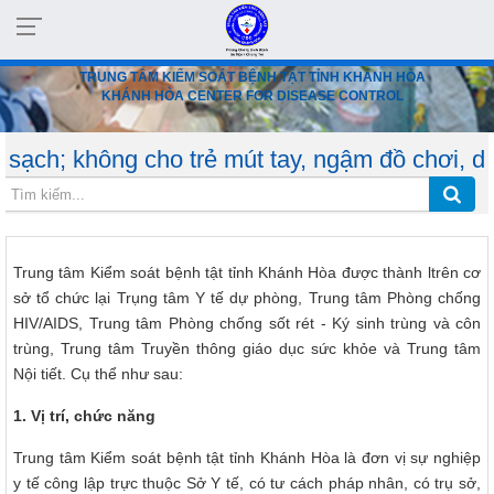
TRUNG TÂM KIỂM SOÁT BỆNH TẬT TỈNH KHÁNH HÒA
KHÁNH HÒA CENTER FOR DISEASE CONTROL
g cho trẻ mút tay, ngậm đồ chơi, dùng chung v
Trung tâm Kiểm soát bệnh tật tỉnh Khánh Hòa được thành ltrên cơ
sở tổ chức lại Trụng tâm Y tế dự phòng, Trung tâm Phòng chống
HIV/AIDS, Trung tâm Phòng chống sốt rét - Ký sinh trùng và côn
trùng, Trung tâm Truyền thông giáo dục sức khỏe và Trung tâm
Nội tiết. Cụ thể như sau:
1. Vị trí, chức năng
Trung tâm Kiểm soát bệnh tật tỉnh Khánh Hòa là đơn vị sự nghiệp
y tế công lập trực thuộc Sở Y tế, có tư cách pháp nhân, có trụ sở,