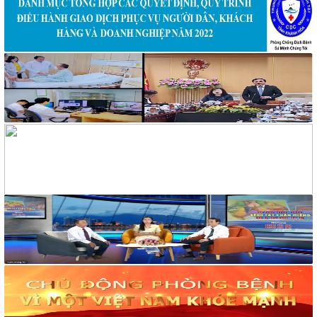
1380A/KSBT-TCHC
V/v mời chào giá thuê xe vận chuyển viên chức, người lao
động đi công tác các huyện, thị xã, thành phố tỉnh Khánh Hòa
320/BCH-HCKT
V/v Mời báo giá in banner trang trí cho hoạt động phòng,
chống tác hại của thuốc lá
319/BCH-HCKT
V/v Mời báo giá dịch vụ nước uống cho hoạt động truyền
thông phòng, chống tác hại thuốc lá
258/TM-VHXH
Thư mời Báo giá dịch vụ giải khát cho hoạt động truyền thông
và tập huấn phòng, chống tác hại của thuốc lá
2169/VHXH
V/v mời báo giá thuê âm thanh, ánh sáng, loa và micro tuyên
truyền hoạt động mít tinh Hưởng ứng Tuần lễ Quốc gia không
khói thuốc lá năm 2026
2182/VHXH
V/v mời báo giá dịch vụ In ấn tổ chức mít tinh Hưởng ứng
Tuần lễ Quốc gia không khói thuốc lá năm 2026