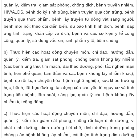
quản lý, kiểm tra, giám sát phòng, chống dịch, bệnh truyền nhiễm,
HIV/A1DS, bệnh do ký sinh trùng, bệnh truyền qua côn trùng, bệnh
truyền qua thực phẩm, bệnh lây truyên từ động vật sang người,
bệnh mới nổi; theo dõi diễn biển, dự báo tình hình dịch, bệnh; đáp
ứng tình trạng khẩn cấp về dịch, bệnh và các sự kiện y tế công
cộng; quản lý, sử dụng vắc xin, sinh phẩm y tế, tiêm chủng.
b) Thực hiện các hoạt động chuyên môn, chỉ đạo, hướng dẫn,
quản lý, kiểm tra, giám sát phòng, chống bệnh không lây nhiễm
(các bệnh ung thư, tim mạch, đái tháo đường, phổi tắc nghẽn mạn
tính, hen phế quản, tâm thần và các bệnh không lây nhiễm khác),
bệnh do rối loạn chuyên hóa, bệnh nghề nghiệp; sức khỏe trường
học, bệnh, tật học đường; tác động của các yếu tố nguy cơ và tình
trạng tiền bệnh; tầm soát, sàng lọc, quản lý các bệnh không lây
nhiễm tại cộng đồng
c) Thực hiện các hoạt động chuyên môn, chỉ đạo, hướng dẫn,
quản lý, kiểm tra giám sát phòng, chống rối loạn dinh dưỡng, vi
chất dinh dưỡng; dinh dưỡng tiêt chê, dinh dưỡng trong phòng
chống các bệnh không lây nhiễm; cải thiện tình trạng dinh dưỡng