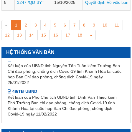
5
3247 /QĐ-BYT
15/10/2025
Quyết định Về việc ban h
Nghị định Quy định chi tiết Luật Xử lý vi phạm hành chính về
thẩm quyền xử phạt vi phạm hành chính
318/VPCQTT
«
1
2
3
4
5
6
7
8
9
10
11
V/v định hướng công tác tuyên truyền, đấu tranh phản bác về
nhân quyền tháng 01/2026
12
13
14
15
16
17
18
»
1265/HD-BCĐ
HƯỚNG DẪN QUẢN LÝ NGƯỜI MẮC COVID-19 TẠI NHÀ
HỆ THỐNG VĂN BẢN
38/TB-UBND
Kết luận của UBND tỉnh Nguyễn Tấn Tuân kiêm Trưởng Ban
Chỉ đạo phòng, chống dịch Covid-19 tỉnh Khánh Hòa tại cuộc
họp Ban Chỉ đạo phòng, chống dịch Covid-19 ngày
25/01/2022
48/TB-UBND
Kết luận của Phó Chủ tịch UBND tỉnh Đinh Văn Thiệu kiêm
Phó Trưởng Ban chỉ đạo phòng, chống dịch Covid-19 tỉnh
Khánh Hòa tại cuộc họp Ban Chỉ đạo phòng, chống dịch
Covid-19 ngày 11/02/2022
38/TB-UBND
Kết luận của Chủ tịch UBND tỉnh Nguyễn Tấn Tuân kiêm
Trưởng Ban chỉ đạo phòng, chống dịch Covid-19 tỉnh Khánh