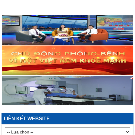
319/BCH-HCKT
V/v Mời báo giá dịch vụ nước uống cho hoạt động truyền
thông phòng, chống tác hại thuốc lá
258/TM-VHXH
Thư mời Báo giá dịch vụ giải khát cho hoạt động truyền thông
và tập huấn phòng, chống tác hại của thuốc lá
2169/VHXH
V/v mời báo giá thuê âm thanh, ánh sáng, loa và micro tuyên
truyền hoạt động mít tinh Hưởng ứng Tuần lễ Quốc gia không
khói thuốc lá năm 2026
2182/VHXH
V/v mời báo giá dịch vụ In ấn tổ chức mít tinh Hưởng ứng
Tuần lễ Quốc gia không khói thuốc lá năm 2026
117/2025/QH15
Luật Bảo vệ bí mật nhà nước
63/2026/NĐ-CP
Nghị định Quy định chi tiết một số điều và biện pháp thi hành
LIÊN KẾT WEBSITE
Luật bảo vệ bí mật nhà nước
CÔNG BÁO/Số 1097 + 1098